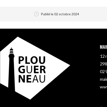
}
Publié le 02 octobre 2024
MAI
12 
298
02 
mai
www