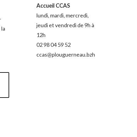
Accueil CCAS
lundi, mardi, mercredi,
-
jeudi et vendredi de 9h à
 la
12h
02 98 04 59 52
ccas@plouguerneau.bzh