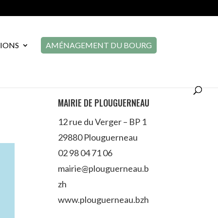
TIONS
AMÉNAGEMENT DU BOURG
MAIRIE DE PLOUGUERNEAU
12 rue du Verger – BP 1
29880 Plouguerneau
02 98 04 71 06
mairie@plouguerneau.b
zh
www.plouguerneau.bzh