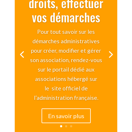
droits, effectuer
vos démarches
Pour tout savoir sur les
démarches administratives
pour créer, modifier et gérer
son association, rendez-vous
sur le portail dédié aux
associations hébergé sur
le site officiel de
l’administration française.
En savoir plus