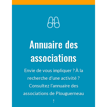
Annuaire des
associations
Envie de vous impliquer ? À la
recherche d’une activité ?
Consultez l’annuaire des
associations de Plouguerneau
!