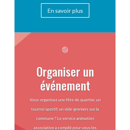
En savoir plus
Organiser un
événement
Vous organisez une fête de quartier, un
tournoi sportif, un vide-greniers sur la
commune ? Le service animation
associative a compilé pour vous les