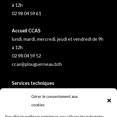
à 12h
02 98 04 59 61
Accueil CCAS
lundi, mardi, mercredi, jeudi et vendredi de 9h
à 12h
02 98 04 59 52
ccas@plouguerneau.bzh
Services techniques
02 98 04 55 16
Gérer le consentement aux
cookies
Police municipale
Pour offrir les meilleures expériences, nous utilisons des technologies