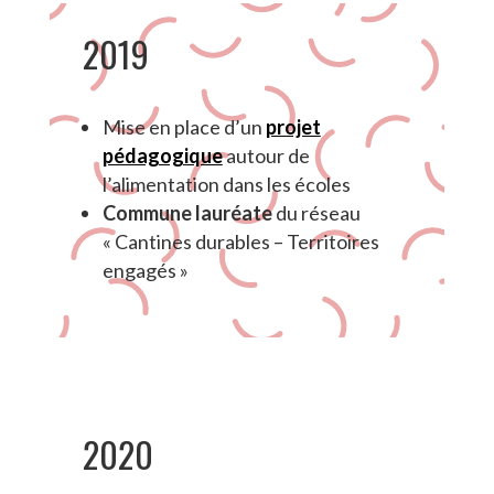
2019
Mise en place d’un
projet
pédagogique
autour de
l’alimentation dans les écoles
Commune lauréate
du réseau
« Cantines durables – Territoires
engagés »
2020