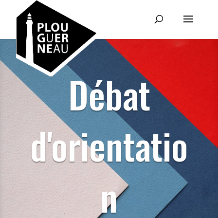
Débat
d'orientatio
n