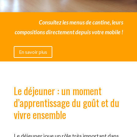
Consultez les menus de cantine, leurs
compositions directement depuis votre mobile !
En savoir plus
Le déjeuner : un moment
d’apprentissage du goût et du
vivre ensemble
Le déjeuner joue un rôle très important dans