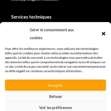
Services techniques
02 98 04 55 16
Gérer le consentement aux
cookies
Police municipale
lundi, mardi, mercredi, jeudi et vendredi de 8h
Pour offrir les meilleures expériences, nous utilisons des technologies
telles que les cookies pour stocker et/ou accéder aux informations des
à 12h30 et de 13h30 à 18h et samedi
appareils. Le fait de consentir à ces technologies nous permettra de traiter
des données telles que le comportement de navigation ou les ID uniques sur
02 98 45 64 81
ce site. Le fait de ne pas consentir ou de retirer son consentement peut avoir
un effet négatif sur certaines caractéristiques et fonctions.
Mentions légales
Espace presse
Accepter
Politique de confidentialités
Refuser
Voir les préférences