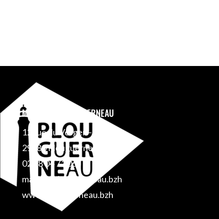
MAIRIE DE PLOUGUERNEAU
12 rue du Verger – BP 1
29880 Plouguerneau
02 98 04 71 06
mairie@plouguerneau.bzh
www.plouguerneau.bzh