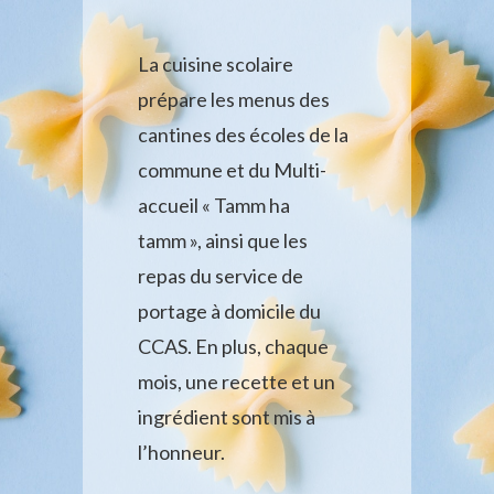
La cuisine scolaire
prépare les menus des
cantines des écoles de la
commune et du Multi-
accueil « Tamm ha
tamm », ainsi que les
repas du service de
portage à domicile du
CCAS. En plus, chaque
mois, une recette et un
ingrédient sont mis à
l’honneur.