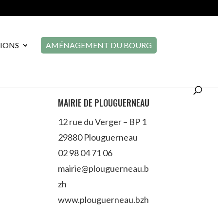
TIONS
AMÉNAGEMENT DU BOURG
MAIRIE DE PLOUGUERNEAU
12 rue du Verger – BP 1
29880 Plouguerneau
02 98 04 71 06
mairie@plouguerneau.b
zh
www.plouguerneau.bzh