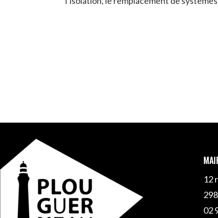
l’isolation, le remplacement de systèmes
MAI
12 
298
02 