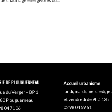
 de chauffage énergivores ou...
RIE DE PLOUGUERNEAU
Accueil urbanisme
lundi, mardi, mercredi, je
rue du Verger – BP 1
et vendredi de 9h à 12h
80 Plouguerneau
02 98 04 59 61
98 04 71 06