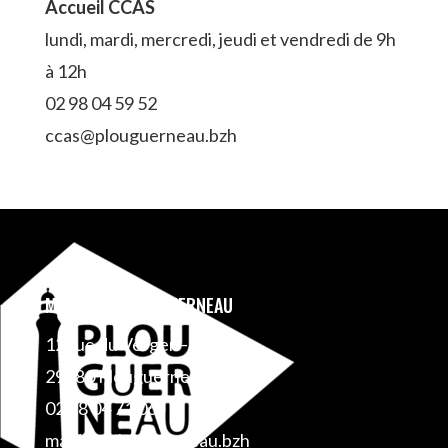
Accueil CCAS
lundi, mardi, mercredi, jeudi et vendredi de 9h
à 12h
02 98 04 59 52
ccas@plouguerneau.bzh
MAIRIE DE PLOUGUERNEAU
12 rue du Verger – BP 1
29880 Plouguerneau
02 98 04 71 06
mairie@plouguerneau.bzh