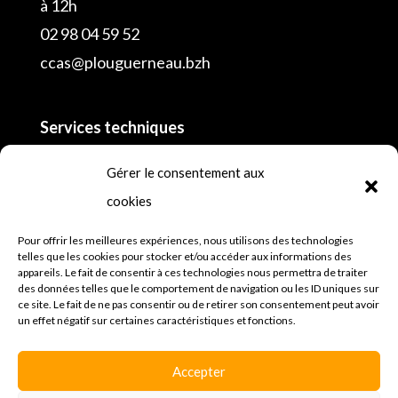
à 12h
02 98 04 59 52
ccas@plouguerneau.bzh
Services techniques
02 98 04 55 16
Gérer le consentement aux
cookies
Police municipale
lundi, mardi, mercredi, jeudi et vendredi de 8h
Pour offrir les meilleures expériences, nous utilisons des technologies
telles que les cookies pour stocker et/ou accéder aux informations des
à 12h30 et de 13h30 à 18h et samedi
appareils. Le fait de consentir à ces technologies nous permettra de traiter
des données telles que le comportement de navigation ou les ID uniques sur
02 98 45 64 81
ce site. Le fait de ne pas consentir ou de retirer son consentement peut avoir
un effet négatif sur certaines caractéristiques et fonctions.
Mentions légales
Espace presse
Accepter
Politique de confidentialités