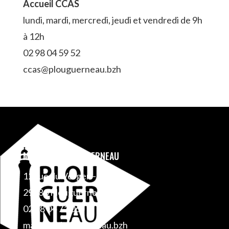
Accueil CCAS
lundi, mardi, mercredi, jeudi et vendredi de 9h
à 12h
02 98 04 59 52
ccas@plouguerneau.bzh
MAIRIE DE PLOUGUERNEAU
12 rue du Verger – BP 1
29880 Plouguerneau
02 98 04 71 06
mairie@plouguerneau.bzh