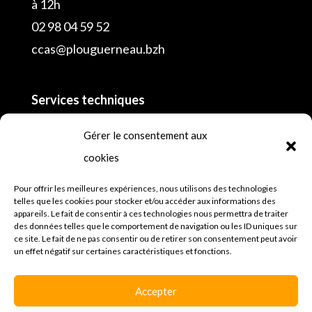
à 12h
02 98 04 59 52
ccas@plouguerneau.bzh
Services techniques
02 98 04 55 16
Gérer le consentement aux
cookies
Police municipale
lundi, mardi, mercredi, jeudi et vendredi de 8h
Pour offrir les meilleures expériences, nous utilisons des technologies
telles que les cookies pour stocker et/ou accéder aux informations des
à 12h30 et de 13h30 à 18h et samedi
appareils. Le fait de consentir à ces technologies nous permettra de traiter
des données telles que le comportement de navigation ou les ID uniques sur
02 98 45 64 81
ce site. Le fait de ne pas consentir ou de retirer son consentement peut avoir
un effet négatif sur certaines caractéristiques et fonctions.
Mentions légales
Espace presse
Accepter
Politique de confidentialités