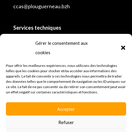
ccas@plouguerneau.bzh
Services techniques
02 98 04 55 16
Gérer le consentement aux
cookies
Police municipale
lundi, mardi, mercredi, jeudi et vendredi de 8h
Pour offrir les meilleures expériences, nous utilisons des technologies
telles que les cookies pour stocker et/ou accéder aux informations des
à 12h30 et de 13h30 à 18h et samedi
appareils. Le fait de consentir à ces technologies nous permettra de traiter
des données telles que le comportement de navigation ou les ID uniques sur
02 98 45 64 81
ce site. Le fait de ne pas consentir ou de retirer son consentement peut avoir
un effet négatif sur certaines caractéristiques et fonctions.
Mentions légales
Espace presse
Accepter
Politique de confidentialités
Refuser