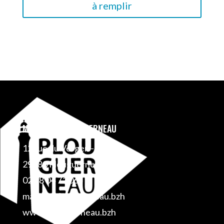
à remplir
MAIRIE DE PLOUGUERNEAU
12 rue du Verger – BP 1
29880 Plouguerneau
02 98 04 71 06
mairie@plouguerneau.bzh
www.plouguerneau.bzh