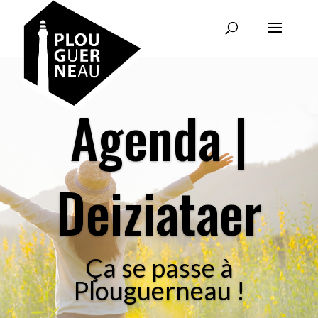
Agenda |
Deiziataer
Ça se passe à
Plouguerneau !