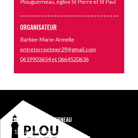
Plouguerneau, église St Pierre et St Paul
ORGANISATEUR
Barbier Marie-Armelle
entreterreetmer29@gmail.com
0619903654 et 0664520636
MAIRIE DE PLOUGUERNEAU
12 rue du Verger – BP 1