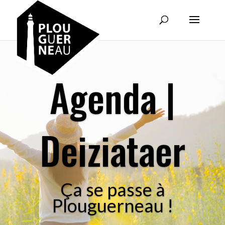
Agenda |
Deiziataer
Ça se passe à
Plouguerneau !