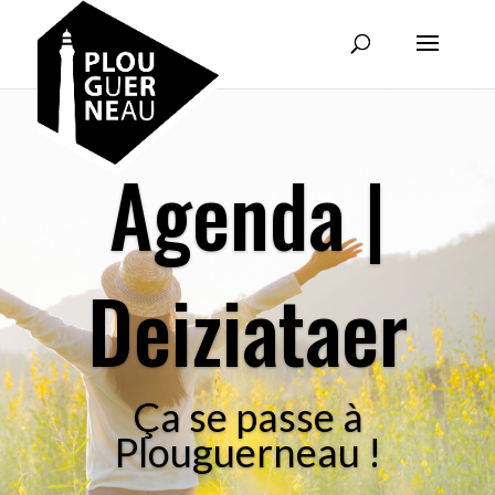
Agenda |
Deiziataer
Ça se passe à
Plouguerneau !