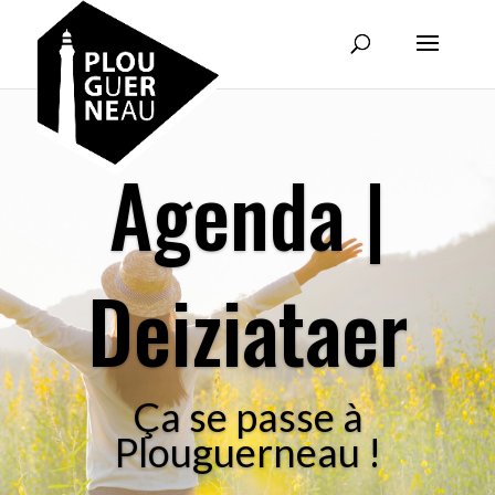
Agenda |
Deiziataer
Ça se passe à
Plouguerneau !