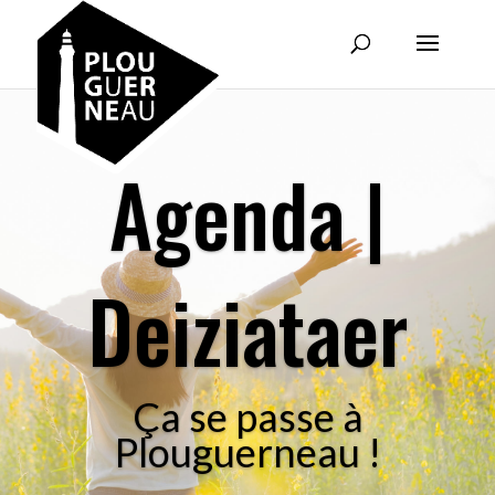
Agenda |
Deiziataer
Ça se passe à
Plouguerneau !