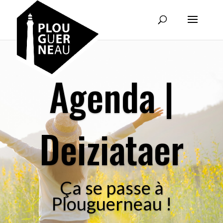
Agenda |
Deiziataer
Ça se passe à
Plouguerneau !