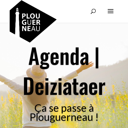
Agenda |
Deiziataer
Ça se passe à
Plouguerneau !