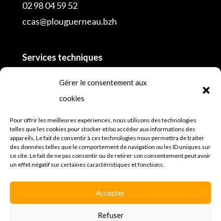
02 98 04 59 52
ccas@plouguerneau.bzh
Services techniques
02 98 04 55 16
Gérer le consentement aux
cookies
Police municipale
lundi, mardi, mercredi, jeudi et vendredi de 8h
Pour offrir les meilleures expériences, nous utilisons des technologies
telles que les cookies pour stocker et/ou accéder aux informations des
à 12h30 et de 13h30 à 18h et samedi
appareils. Le fait de consentir à ces technologies nous permettra de traiter
des données telles que le comportement de navigation ou les ID uniques sur
02 98 45 64 81
ce site. Le fait de ne pas consentir ou de retirer son consentement peut avoir
un effet négatif sur certaines caractéristiques et fonctions.
Mentions légales
Espace presse
Accepter
Politique de confidentialités
Refuser