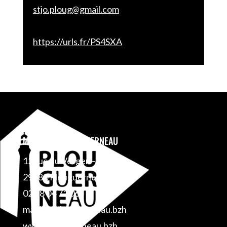
stjo.ploug@gmail.com
https://urls.fr/PS4SXA
MAIRIE DE PLOUGUERNEAU
12 rue du Verger – BP 1
29880 Plouguerneau
02 98 04 71 06
mairie@plouguerneau.bzh
www.plouguerneau.bzh