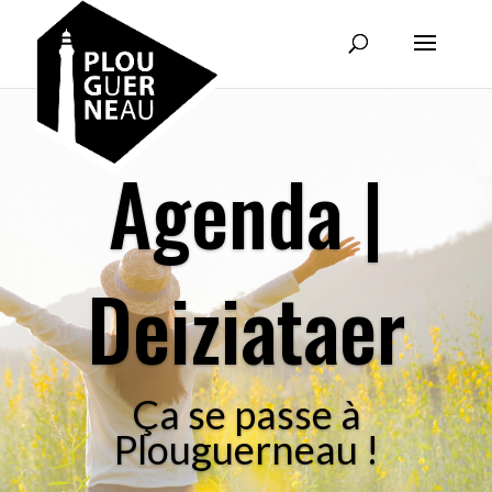
Agenda |
Deiziataer
Ça se passe à
Plouguerneau !