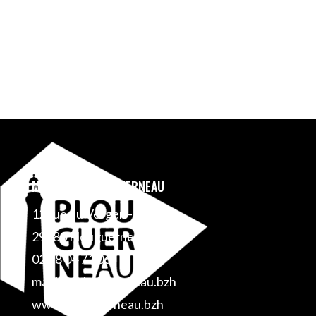
MAIRIE DE PLOUGUERNEAU
12 rue du Verger – BP 1
29880 Plouguerneau
02 98 04 71 06
mairie@plouguerneau.bzh
www.plouguerneau.bzh