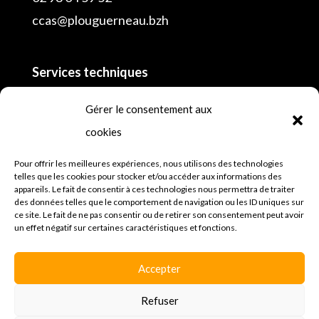
ccas@plouguerneau.bzh
Services techniques
02 98 04 55 16
Gérer le consentement aux
cookies
Police municipale
lundi, mardi, mercredi, jeudi et vendredi de 8h
Pour offrir les meilleures expériences, nous utilisons des technologies
telles que les cookies pour stocker et/ou accéder aux informations des
à 12h30 et de 13h30 à 18h et samedi
appareils. Le fait de consentir à ces technologies nous permettra de traiter
des données telles que le comportement de navigation ou les ID uniques sur
02 98 45 64 81
ce site. Le fait de ne pas consentir ou de retirer son consentement peut avoir
un effet négatif sur certaines caractéristiques et fonctions.
Mentions légales
Espace presse
Accepter
Politique de confidentialités
Refuser