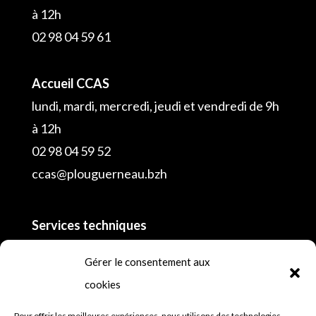
à 12h
02 98 04 59 61
Accueil CCAS
lundi, mardi, mercredi, jeudi et vendredi de 9h
à 12h
02 98 04 59 52
ccas@plouguerneau.bzh
Services techniques
02 98 04 55 16
Gérer le consentement aux
cookies
Police municipale
Pour offrir les meilleures expériences, nous utilisons des technologies