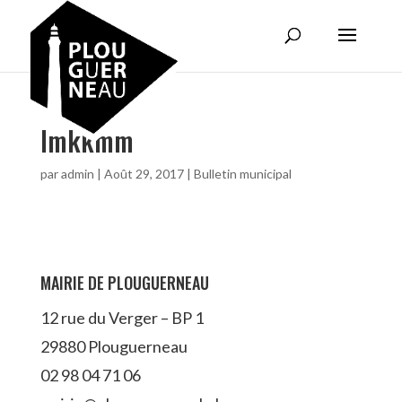
lmkkmm
par
admin
|
Août 29, 2017
|
Bulletin municipal
MAIRIE DE PLOUGUERNEAU
12 rue du Verger – BP 1
29880 Plouguerneau
02 98 04 71 06