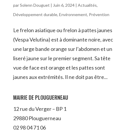
par
Solenn Douguet
|
Juin 6, 2024
|
Actualités
,
Développement durable
,
Environnement
,
Prévention
Le frelon asiatique ou frelon à pattes jaunes
(Vespa Velutina) est à dominante noire, avec
une large bande orange sur l’abdomen et un
liseré jaune sur le premier segment. Sa tête
vue de face est orange et les pattes sont
jaunes aux extrémités. Il ne doit pas être...
MAIRIE DE PLOUGUERNEAU
12 rue du Verger – BP 1
29880 Plouguerneau
02 98 04 71 06