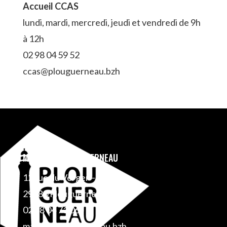
Accueil CCAS
lundi, mardi, mercredi, jeudi et vendredi de 9h
à 12h
02 98 04 59 52
ccas@plouguerneau.bzh
MAIRIE DE PLOUGUERNEAU
12 rue du Verger – BP 1
29880 Plouguerneau
02 98 04 71 06
mairie@plouguerneau.bzh