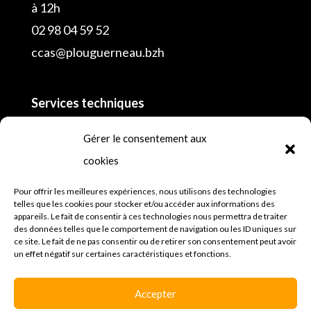
à 12h
02 98 04 59 52
ccas@plouguerneau.bzh
Services techniques
02 98 04 55 16
Gérer le consentement aux
cookies
Police municipale
lundi, mardi, mercredi, jeudi et vendredi de 8h
Pour offrir les meilleures expériences, nous utilisons des technologies
telles que les cookies pour stocker et/ou accéder aux informations des
à 12h30 et de 13h30 à 18h et samedi
appareils. Le fait de consentir à ces technologies nous permettra de traiter
des données telles que le comportement de navigation ou les ID uniques sur
02 98 45 64 81
ce site. Le fait de ne pas consentir ou de retirer son consentement peut avoir
un effet négatif sur certaines caractéristiques et fonctions.
Mentions légales
Espace presse
Accepter
Politique de confidentialités