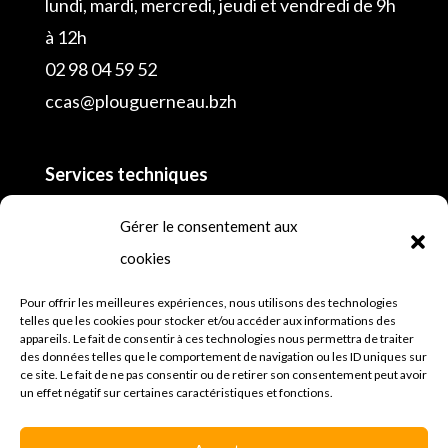
lundi, mardi, mercredi, jeudi et vendredi de 9h
à 12h
02 98 04 59 52
ccas@plouguerneau.bzh
Services techniques
02 98 04 55 16
Gérer le consentement aux
cookies
Police municipale
lundi, mardi, mercredi, jeudi et vendredi de 8h
Pour offrir les meilleures expériences, nous utilisons des technologies
telles que les cookies pour stocker et/ou accéder aux informations des
à 12h30 et de 13h30 à 18h et samedi
appareils. Le fait de consentir à ces technologies nous permettra de traiter
des données telles que le comportement de navigation ou les ID uniques sur
02 98 45 64 81
ce site. Le fait de ne pas consentir ou de retirer son consentement peut avoir
un effet négatif sur certaines caractéristiques et fonctions.
Mentions légales
Espace presse